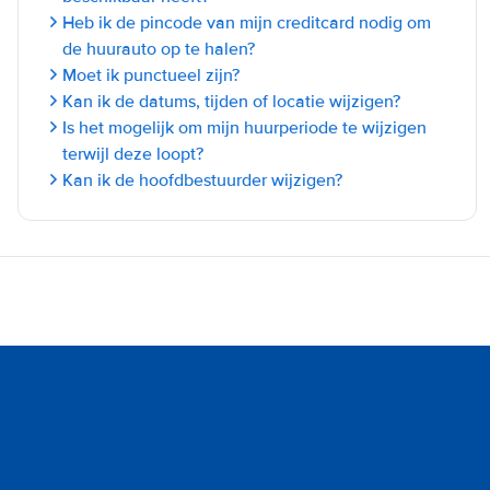
Heb ik de pincode van mijn creditcard nodig om
de huurauto op te halen?
Moet ik punctueel zijn?
Kan ik de datums, tijden of locatie wijzigen?
Is het mogelijk om mijn huurperiode te wijzigen
terwijl deze loopt?
Kan ik de hoofdbestuurder wijzigen?