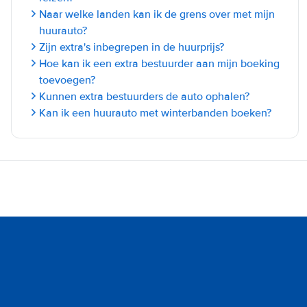
Naar welke landen kan ik de grens over met mijn
huurauto?
Zijn extra's inbegrepen in de huurprijs?
Hoe kan ik een extra bestuurder aan mijn boeking
toevoegen?
Kunnen extra bestuurders de auto ophalen?
Kan ik een huurauto met winterbanden boeken?