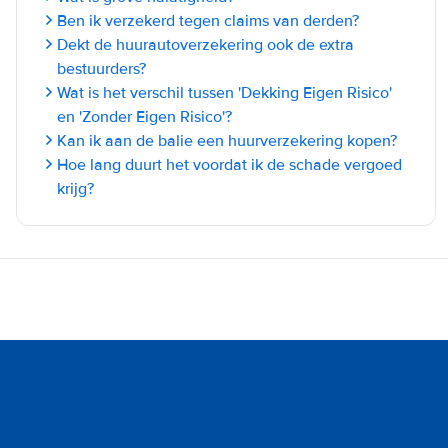
Ben ik verzekerd tegen claims van derden?
Dekt de huurautoverzekering ook de extra
bestuurders?
Wat is het verschil tussen 'Dekking Eigen Risico'
en 'Zonder Eigen Risico'?
Kan ik aan de balie een huurverzekering kopen?
Hoe lang duurt het voordat ik de schade vergoed
krijg?