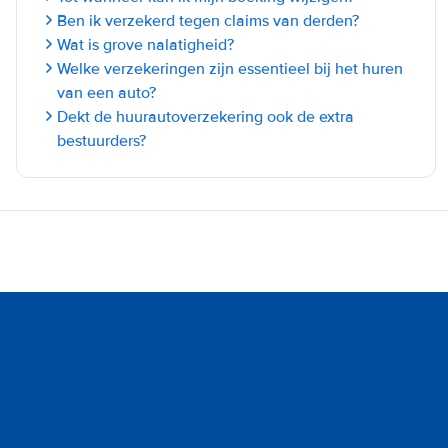
Ben ik verzekerd tegen claims van derden?
Wat is grove nalatigheid?
Welke verzekeringen zijn essentieel bij het huren
van een auto?
Dekt de huurautoverzekering ook de extra
bestuurders?