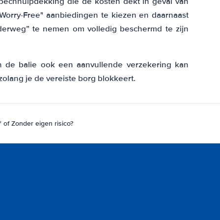
 pechhulpdekking die de kosten dekt in geval van
orry-Free" aanbiedingen te kiezen en daarnaast
derweg” te nemen om volledig beschermd te zijn
n de balie ook een aanvullende verzekering kan
zolang je de vereiste borg blokkeert.
 of Zonder eigen risico?